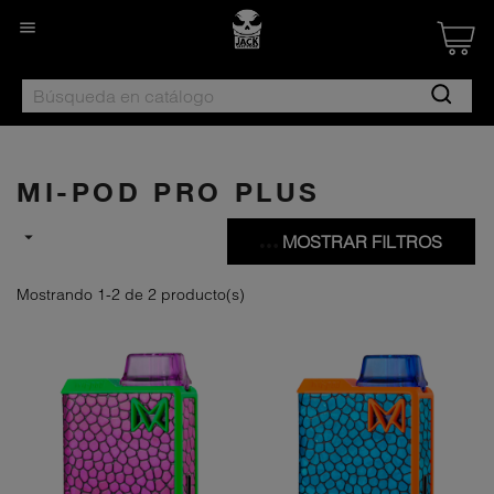

Created by Nan
from the Noun 
MI-POD PRO PLUS

MOSTRAR FILTROS
Mostrando 1-2 de 2 producto(s)