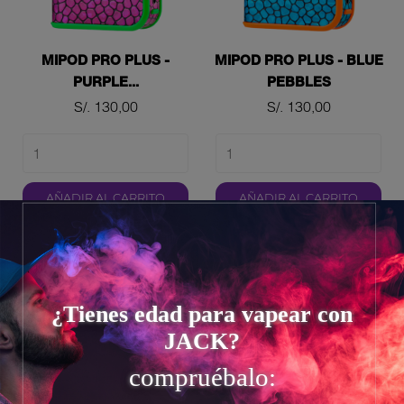
MIPOD PRO PLUS -
MIPOD PRO PLUS - BLUE
PURPLE...
PEBBLES
Precio
Precio
S/. 130,00
S/. 130,00
AÑADIR AL CARRITO
AÑADIR AL CARRITO
Mostrando 1-2 de 2 producto(s)
¿Tienes edad para vapear con
JACK?
compruébalo: