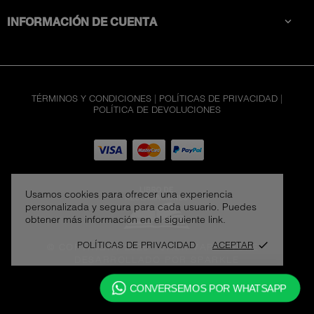
INFORMACIÓN DE CUENTA

TÉRMINOS Y CONDICIONES
|
POLÍTICAS DE PRIVACIDAD
|
POLÍTICA DE DEVOLUCIONES
Usamos cookies para ofrecer una experiencia
personalizada y segura para cada usuario. Puedes
obtener más información en el siguiente link.
POLÍTICAS DE PRIVACIDAD
ACEPTAR
done
© COPYRIGHT 2026 - JACK VAPE STORE
-
DESARROLLADO POR SPARKLE
CONVERSEMOS POR WHATSAPP