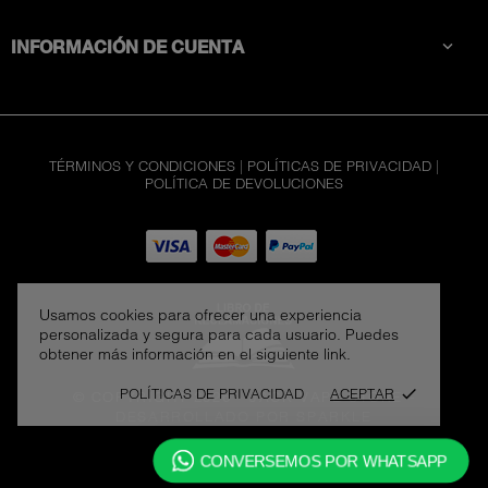
INFORMACIÓN DE CUENTA

TÉRMINOS Y CONDICIONES
|
POLÍTICAS DE PRIVACIDAD
|
POLÍTICA DE DEVOLUCIONES
Usamos cookies para ofrecer una experiencia
personalizada y segura para cada usuario. Puedes
obtener más información en el siguiente link.
POLÍTICAS DE PRIVACIDAD
ACEPTAR
done
© COPYRIGHT 2026 - JACK VAPE STORE
-
DESARROLLADO POR SPARKLE
CONVERSEMOS POR WHATSAPP