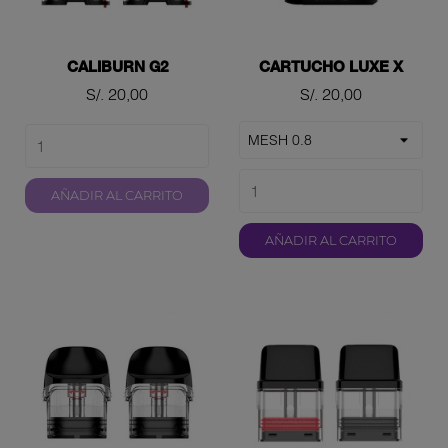
CALIBURN G2
CARTUCHO LUXE X
Precio
Precio
S/. 20,00
S/. 20,00
AÑADIR AL CARRITO
AÑADIR AL CARRITO