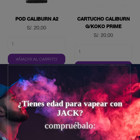
POD CALIBURN A2
CARTUCHO CALIBURN
G/KOKO PRIME
Precio
S/. 20,00
Precio
S/. 20,00
AÑADIR AL CARRITO
AÑADIR AL CARRITO
¿Tienes edad para vapear con
JACK?
compruébalo: