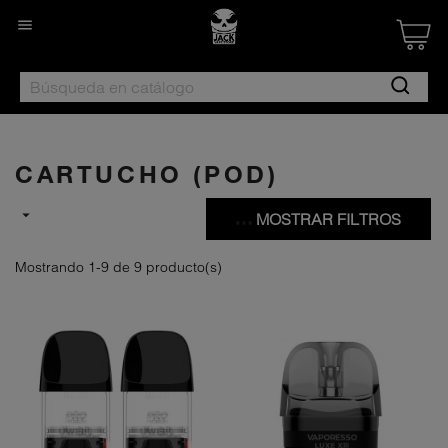

Created by Nan
from the Noun 
CARTUCHO (POD)

MOSTRAR FILTROS
Mostrando 1-9 de 9 producto(s)