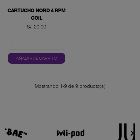
CARTUCHO NORD 4 RPM
COIL
Precio
S/. 20,00
AÑADIR AL CARRITO
Mostrando 1-9 de 9 producto(s)

