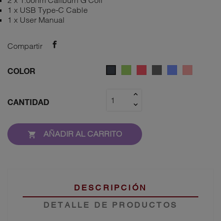
2 x 1.0ohm Caliburn G Coil
1 x USB Type-C Cable
1 x User Manual
Compartir
Verde
Rojo
Gray
Azul
Rosy
Negro
COLOR
Brown
CANTIDAD
AÑADIR AL CARRITO

DESCRIPCIÓN
DETALLE DE PRODUCTOS