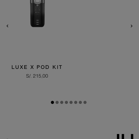


LUXE X POD KIT
Precio
S/. 215,00