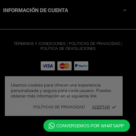
INFORMACIÓN DE CUENTA

TÉRMINOS Y CONDICIONES
|
POLÍTICAS DE PRIVACIDAD
|
POLÍTICA DE DEVOLUCIONES
CALIBURN G
S/. 190,00
Usamos cookies para ofrecer una experiencia
personalizada y segura para cada usuario. Puedes
Negro
obtener más información en el siguiente link.
POLÍTICAS DE PRIVACIDAD
ACEPTAR
done
© COPYRIGHT 2026 - JACK VAPE STORE
-
AÑADIR AL CARRITO
DESARROLLADO POR SPARKLE
CONVERSEMOS POR WHATSAPP