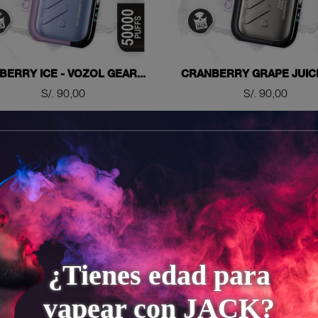
BERRY ICE - VOZOL GEAR...
CRANBERRY GRAPE JUICE 
Precio
Precio
S/. 90,00
S/. 90,00


AÑADIR AL CARRITO
AÑADIR AL CAR
¿Tienes edad para
vapear con JACK?