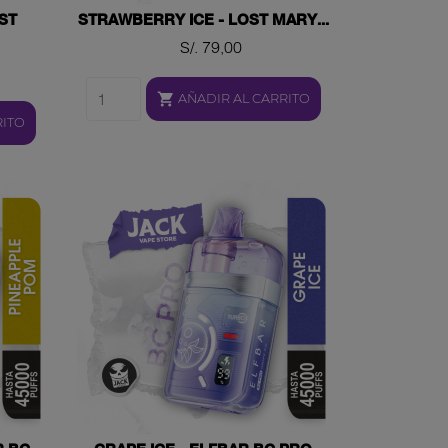
ST
STRAWBERRY ICE - LOST MARY...
Precio
S/. 79,00

AÑADIR AL CARRITO
RITO