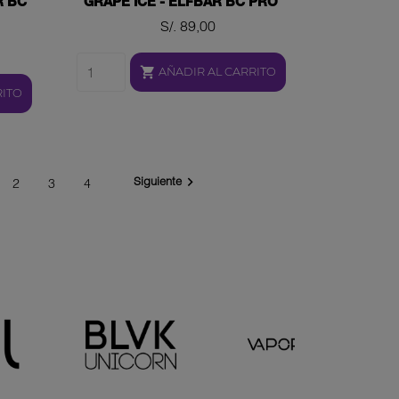
R BC
GRAPE ICE - ELFBAR BC PRO
Precio
S/. 89,00

AÑADIR AL CARRITO
RITO
Siguiente

2
3
4