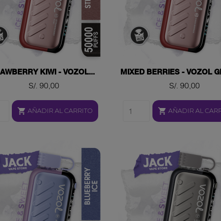
AWBERRY KIWI - VOZOL...
MIXED BERRIES - VOZOL GE
Precio
Precio
S/. 90,00
S/. 90,00


AÑADIR AL CARRITO
AÑADIR AL CAR