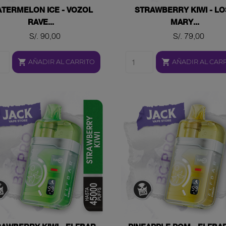
TERMELON ICE - VOZOL
STRAWBERRY KIWI - LO
RAVE...
MARY...
Precio
Precio
S/. 90,00
S/. 79,00


AÑADIR AL CARRITO
AÑADIR AL CAR