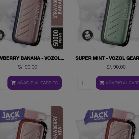
WBERRY BANANA - VOZOL...
SUPER MINT - VOZOL GEAR 
Precio
Precio
S/. 90,00
S/. 90,00


AÑADIR AL CARRITO
AÑADIR AL CAR