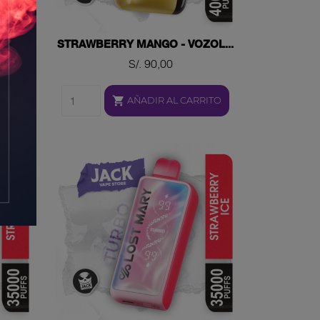
VE...
STRAWBERRY MANGO - VOZOL...
Precio
S/. 90,00

RITO
AÑADIR AL CARRITO