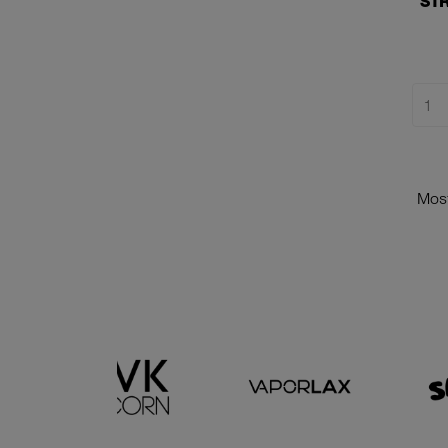
STR
Most