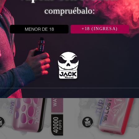
compruébalo:
PE ICE - VOZOL RAVE 40...
BLUEBERRY ICE - VOZOL RA
Precio
Precio
S/. 90,00
S/. 90,00
MENOR DE 18
+18 (INGRESA)


AÑADIR AL CARRITO
AÑADIR AL CAR