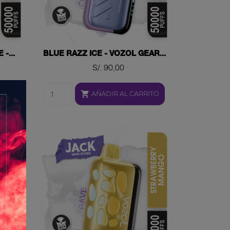
-...
BLUE RAZZ ICE - VOZOL GEAR...
Precio
S/. 90,00

RITO
AÑADIR AL CARRITO