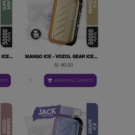
ICE...
MANGO ICE - VOZOL GEAR ICE...
Precio
S/. 90,00

RITO
AÑADIR AL CARRITO