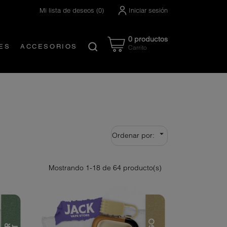
Mi lista de deseos
(
0
)
Iniciar sesión
0 productos
ES
ACCESORIOS
Carrito
Created by Nanda Ririz
from the Noun Project

Ordenar por:
Mostrando 1-18 de 64 producto(s)