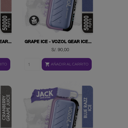
AR...
GRAPE ICE - VOZOL GEAR ICE...
Precio
S/. 90,00

RITO
AÑADIR AL CARRITO