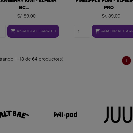
AWBERRY KIWI - ELFBAR
PINEAPPLE POM - ELFBA
BC...
PRO
Precio
Precio
S/. 89,00
S/. 89,00


AÑADIR AL CARRITO
AÑADIR AL CAR
rando 1-18 de 64 producto(s)
1