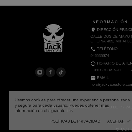
INFORMACIÓN
location_on
DIRECCIÓN PRINCI
CALLE DOS DE MAYO 
OFICINA 403, MIRAFL
call
TELÉFONO:
946535974
schedule
HORARIO DE ATEN
LUNES A SABADO: 11 
email
EMAIL:
hola@jackvapestore.co
Usamos cookies para ofrecer una experiencia personalizada
y segura para cada usuario. Puedes obtener más
TÉRMINOS Y CONDICIONES
|
POLÍTICAS DE PRIVA
información en el siguiente link.
POLÍTICAS DE PRIVACIDAD
ACEPTAR
done
© COP