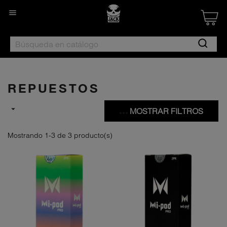

Created by Nan
from the Noun 
REPUESTOS

MOSTRAR FILTROS
Mostrando 1-3 de 3 producto(s)