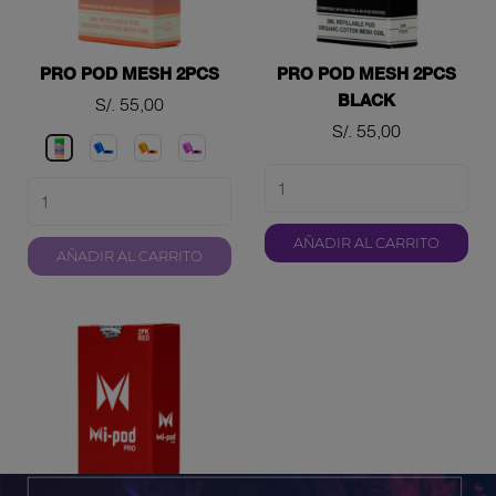
PRO POD MESH 2PCS
PRO POD MESH 2PCS
BLACK
Precio
S/. 55,00
Precio
S/. 55,00
Azul
Naranja
Purple
Selecciona
un
color
AÑADIR AL CARRITO
AÑADIR AL CARRITO