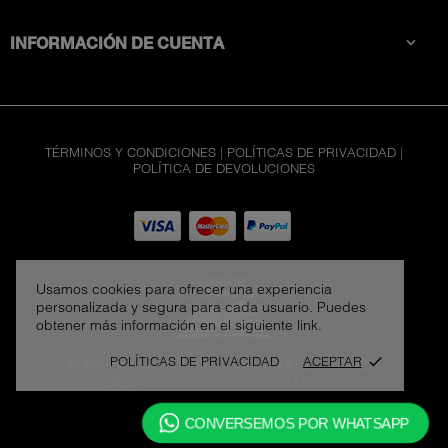
INFORMACIÓN DE CUENTA

TÉRMINOS Y CONDICIONES
|
POLÍTICAS DE PRIVACIDAD
|
POLÍTICA DE DEVOLUCIONES
Usamos cookies para ofrecer una experiencia
personalizada y segura para cada usuario. Puedes
obtener más información en el siguiente link.
POLÍTICAS DE PRIVACIDAD
ACEPTAR
done
© COPYRIGHT 2026 - JACK VAPE STORE
-
DESARROLLADO POR SPARKLE
CONVERSEMOS POR WHATSAPP