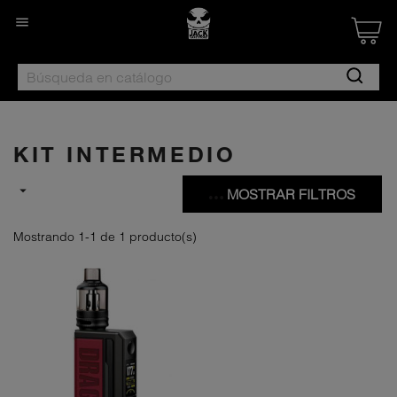

Created by Nan
from the Noun 
KIT INTERMEDIO

MOSTRAR FILTROS
Mostrando 1-1 de 1 producto(s)