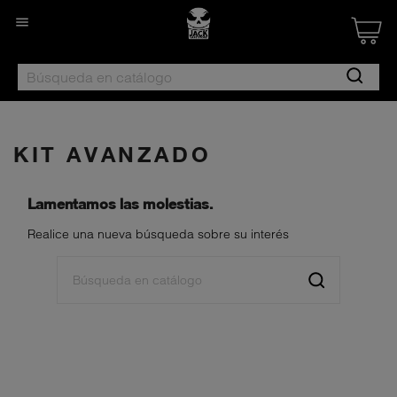

Created by Nan
from the Noun 
KIT AVANZADO
Lamentamos las molestias.
Realice una nueva búsqueda sobre su interés