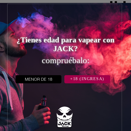


¿Tienes edad para vapear con
JACK?
compruébalo:
MENOR DE 18
+18 (INGRESA)
INFORMACIÓN
