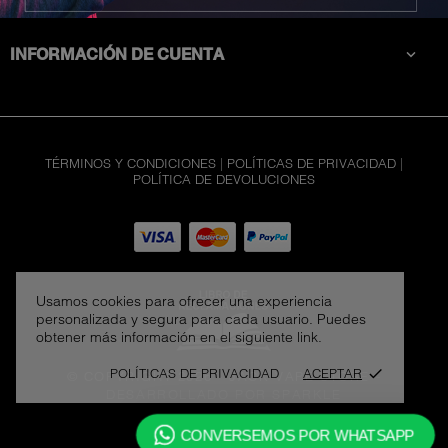
CATEGORÍAS

INFORMACIÓN DE CUENTA

TÉRMINOS Y CONDICIONES
|
POLÍTICAS DE PRIVACIDAD
|
POLÍTICA DE DEVOLUCIONES
Usamos cookies para ofrecer una experiencia
personalizada y segura para cada usuario. Puedes
obtener más información en el siguiente link.
POLÍTICAS DE PRIVACIDAD
ACEPTAR
done
© COPYRIGHT 2026 - JACK VAPE STORE
-
DESARROLLADO POR SPARKLE
CONVERSEMOS POR WHATSAPP