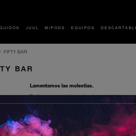
ÍQUIDOS
JUUL
MIPODS
EQUIPOS
DESCARTABL
FIFTY BAR
FTY BAR
Lamentamos las molestias.
Realice una nueva búsqueda sobre su interés