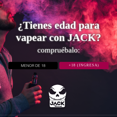
¿Tienes edad para
vapear con JACK?
compruébalo:
MENOR DE 18
+18 (INGRESA)
CATEGORÍAS
NOVEDADES
PAL:
LOS MÁS VENDIDOS
534