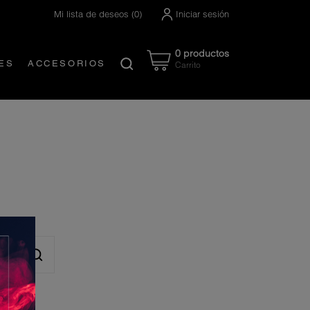
Mi lista de deseos
(
0
)
Iniciar sesión
0 productos
ES
ACCESORIOS
Carrito
Created by Nanda Ririz
from the Noun Project