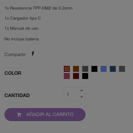
1x Resistencia TPP-DM2 de 0.2ohm
1x Cargador tipo C
1x Manual de uso
No incluye bateria
Compartir
Marrón
Gray
Space
Azul
SILVER
EAG
Rojo
COLOR
Black
DREAM
GRE
BLACK
BLACK
EAGLE
BLUE
RED
UMBER
BLACK
CANTIDAD
AÑADIR AL CARRITO
