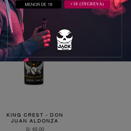
MENOR DE 18
+18 (INGRESA)
Los clientes que adquirieron este
producto también compraron:
KING CREST - DON
JUAN ALDONZA
Precio
S/. 65,00