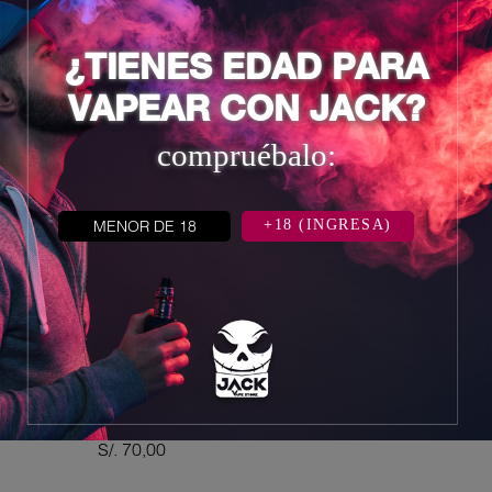
2 otros productos en la misma
categoría:
¿TIENES EDAD PARA
VAPEAR CON JACK?
compruébalo:
MENOR DE 18
+18 (INGRESA)


CADENA SILVER
Precio
S/. 70,00