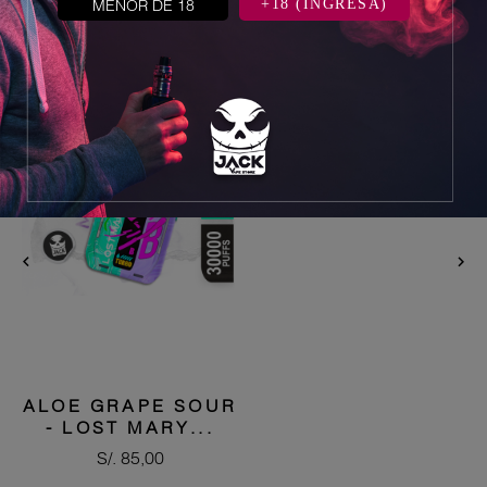
5 otros productos en la misma
MENOR DE 18
+18 (INGRESA)
categoría:


ALOE GRAPE SOUR
- LOST MARY...
Precio
S/. 85,00