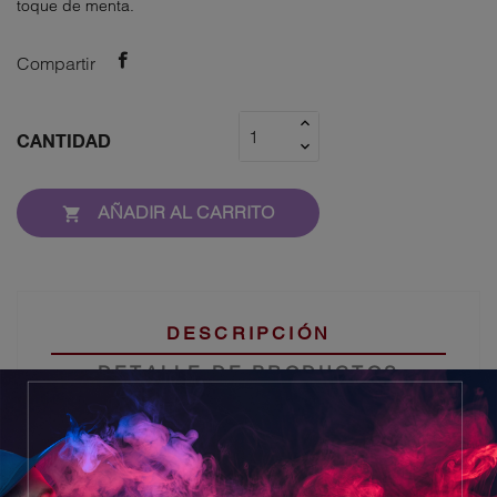
toque de menta.
Compartir
CANTIDAD
AÑADIR AL CARRITO

DESCRIPCIÓN
DETALLE DE PRODUCTOS
DESCARTABLE CON 15000 PUFF
Una mezcla refrescante de sabores frutales tropicales
con un toque de menta.