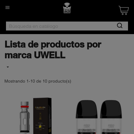

Created by Nan
from the Noun 
Lista de productos por
marca UWELL

Mostrando 1-10 de 10 producto(s)