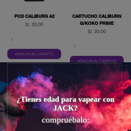
POD CALIBURN A2
CARTUCHO CALIBURN
G/KOKO PRIME
Precio
S/. 20,00
Precio
S/. 20,00
AÑADIR AL CARRITO
AÑADIR AL CARRITO
¿Tienes edad para vapear con
JACK?
compruébalo: