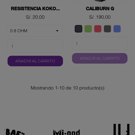
RESISTENCIA KOKO...
CALIBURN G
Precio
Precio
S/. 20,00
S/. 190,00
Verde
Rojo
Gray
Azul
Negro
AÑADIR AL CARRITO
AÑADIR AL CARRITO
Mostrando 1-10 de 10 producto(s)

