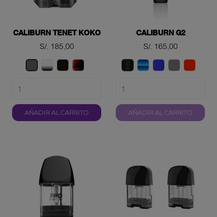
CALIBURN TENET KOKO
CALIBURN G2
Precio
Precio
S/. 185,00
S/. 165,00
BLACK
COPPER
BLACK
GRADIENT
ULTRAMARINE
MATTE
PYRRO
Gray
Carbon
AND
AND
BLUE
BLUE
GREY
SCARL
Black
WHITE
RED
AÑADIR AL CARRITO
AÑADIR AL CARRITO