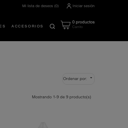
Mi lista de deseos
(
0
)
Iniciar sesión
0 productos
ES
ACCESORIOS
Carrito
Created by Nanda Ririz
from the Noun Project

Ordenar por:
Mostrando 1-9 de 9 producto(s)