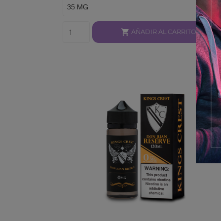

AÑADIR AL CARRITO