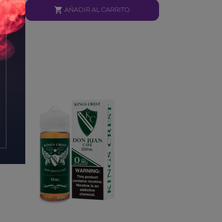

AÑADIR AL CARRITO