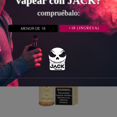
vapear con JACK?
compruébalo:

AÑADIR AL CARRITO
MENOR DE 18
+18 (INGRESA)