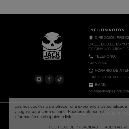
INFORMACIÓN
location_on
DIRECCIÓN PRINCI
CALLE DOS DE MAYO 
OFICINA 403, MIRAFL
call
TELÉFONO:
946535974
schedule
HORARIO DE ATEN
LUNES A SABADO: 11 
email
EMAIL:
hola@jackvapestore.co
Usamos cookies para ofrecer una experiencia personalizada
y segura para cada usuario. Puedes obtener más
TÉRMINOS Y CONDICIONES
|
POLÍTICAS DE PRIVA
información en el siguiente link.
POLÍTICAS DE PRIVACIDAD
ACEPTAR
done