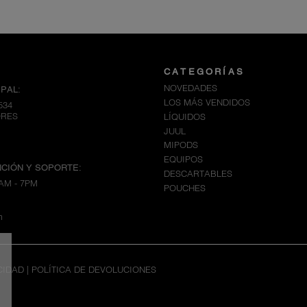
CATEGORÍAS
NOVEDADES
PAL:
LOS MÁS VENDIDOS
534
ORES
LÍQUIDOS
JUUL
MIPODS
EQUIPOS
CIÓN Y SOPORTE:
DESCARTABLES
AM - 7PM
POUCHES
m
CIDAD
|
POLÍTICA DE DEVOLUCIONES