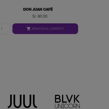
DON JUAN CAFÉ
Precio
S/. 80,00

AÑADIR AL CARRITO