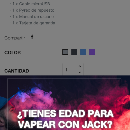
- 1 x Cable microUSB
- 1 x Pyrex de repuesto
- 1 x Manual de usuario
- 1 x Tarjeta de garantía
Compartir
Negro
Azul
Purple
Gris
COLOR
CANTIDAD
AÑADIR AL CARRITO

¿TIENES EDAD PARA
DESCRIPCIÓN
VAPEAR CON JACK?