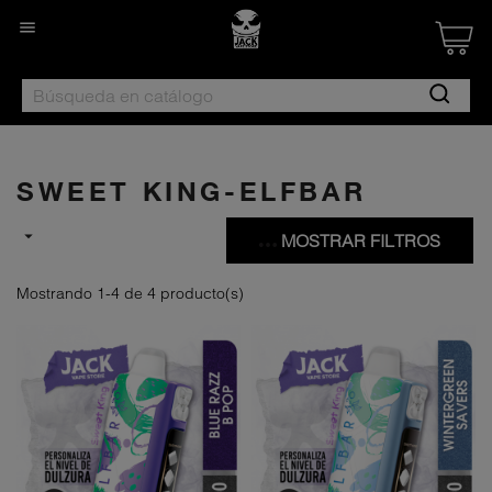

Created by Nan
from the Noun 
SWEET KING-ELFBAR

MOSTRAR FILTROS
Mostrando 1-4 de 4 producto(s)