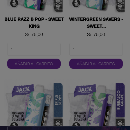
BLUE RAZZ B POP - SWEET
WINTERGREEN SAVERS -
KING
SWEET...
Precio
Precio
S/. 75,00
S/. 75,00
AÑADIR AL CARRITO
AÑADIR AL CARRITO