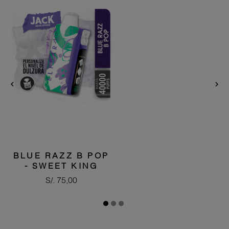


BLUE RAZZ B POP
- SWEET KING
Precio
S/. 75,00