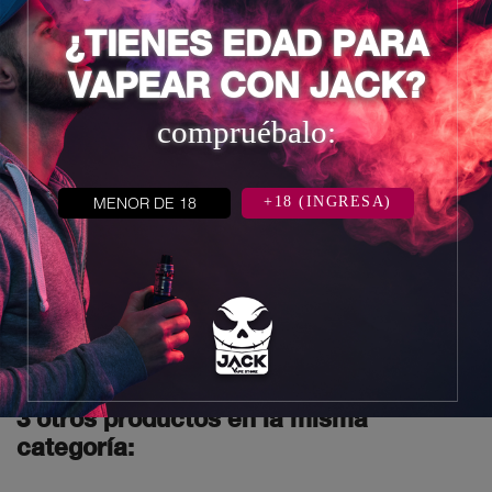
¿TIENES EDAD PARA
VAPEAR CON JACK?
compruébalo:
MENOR DE 18
+18 (INGRESA)
MANGO
STRAWBERRY ICE -
LOST...
Precio
S/. 85,00
3 otros productos en la misma
categoría: