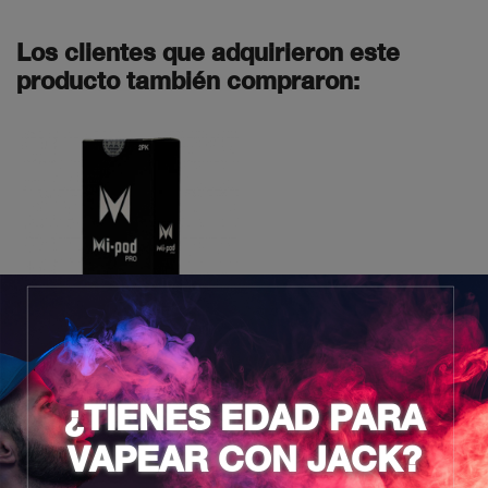
Los clientes que adquirieron este
producto también compraron:


¿TIENES EDAD PARA
VAPEAR CON JACK?
PRO POD MESH
2PCS BLACK