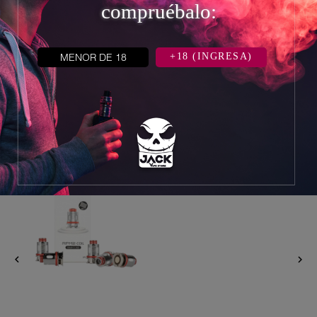
compruébalo:
Precio
S/. 55,00
MENOR DE 18
+18 (INGRESA)
8 otros productos en la misma
categoría:

