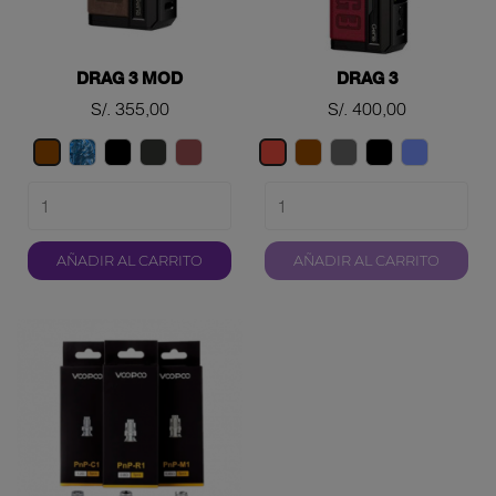
DRAG 3 MOD
DRAG 3
Precio
Precio
S/. 355,00
S/. 400,00
PRUSSIAN
BLACK
GREY
MARSALA
Marrón
Gray
Space
Azul
Marrón
Rojo
BLUE
MATTE
Black
AÑADIR AL CARRITO
AÑADIR AL CARRITO