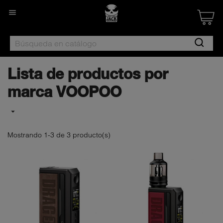

Created by Nan
from the Noun 
Lista de productos por
marca VOOPOO

Mostrando 1-3 de 3 producto(s)