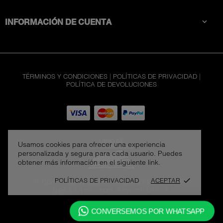
INFORMACIÓN DE CUENTA

TÉRMINOS Y CONDICIONES
|
POLÍTICAS DE PRIVACIDAD
|
POLÍTICA DE DEVOLUCIONES
Usamos cookies para ofrecer una experiencia
personalizada y segura para cada usuario. Puedes
obtener más información en el siguiente link.
POLÍTICAS DE PRIVACIDAD
ACEPTAR
done
© COPYRIGHT 2026 - JACK VAPE STORE
-
DESARROLLADO POR SPARKLE
CONVERSEMOS POR WHATSAPP