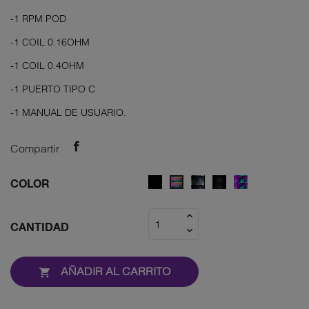
-1 RPM POD
-1 COIL 0.16OHM
-1 COIL 0.4OHM
-1 PUERTO TIPO C
-1 MANUAL DE USUARIO.
Compartir
BLACK
Fluid
BLACK
7
7
COLOR
black
ARMOR
fluid
colores
grey
color
CANTIDAD
AÑADIR AL CARRITO
