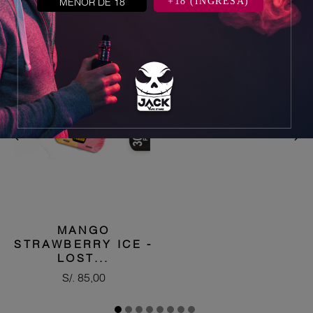
MENOR DE 18
+18 (INGRESA)


MANGO
STRAWBERRY ICE -
LOST...
Precio
S/. 85,00