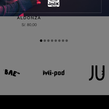
DON JUAN
ALDONZA
Precio
S/. 80,00

