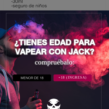
-30ml
-seguro de niños
8 otros productos en la misma
categoría:
¿TIENES EDAD PARA
VAPEAR CON JACK?
compruébalo:
MENOR DE 18
+18 (INGRESA)

