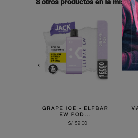
8 otros productos en la misma 

GRAPE ICE - ELFBAR
V
EW POD...
Precio
S/. 59,00