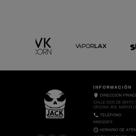
INFORMACIÓN
location_on
DIRECCIÓN PRINCI
CALLE DOS DE MAYO 
OFICINA 403, MIRAFL
call
TELÉFONO:
946535974
schedule
HORARIO DE ATEN