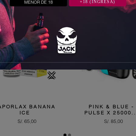
categoría:
MENOR DE 18
+18 (INGRESA)
APORLAX BANANA
PINK & BLUE -
ICE
PULSE X 25000..
Precio
Precio
S/. 65,00
S/. 85,00