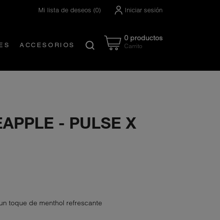
Mi lista de deseos
(
0
)
Iniciar sesión
0 productos
ES
ACCESORIOS
Carrito
Created by Nanda Ririz
from the Noun Project
APPLE - PULSE X
un toque de menthol refrescante