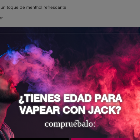
 un toque de menthol refrescante
ar
Mode
¿TIENES EDAD PARA
UAL ES UNA SUSTANCIA ALTAMENTE ADICTIVA.
VAPEAR CON JACK?
ÑOS.
compruébalo: