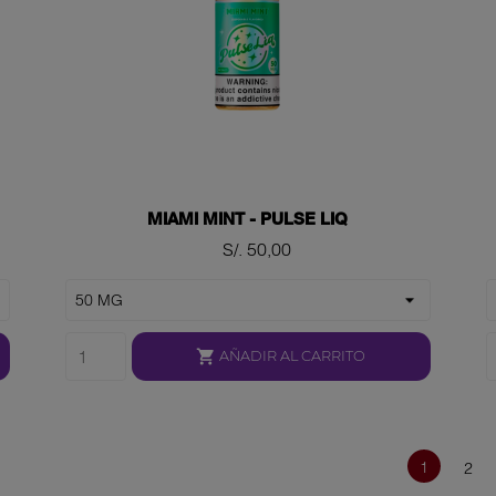
MIAMI MINT - PULSE LIQ
Precio
S/. 50,00

AÑADIR AL CARRITO
1
2