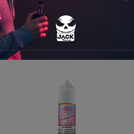
MIXED BERRY- POUCHES 6MG
Precio
S/. 20,00

AÑADIR AL CARRITO