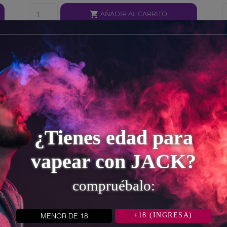

AÑADIR AL CARRITO
¿Tienes edad para
vapear con JACK?
compruébalo:
MENOR DE 18
+18 (INGRESA)