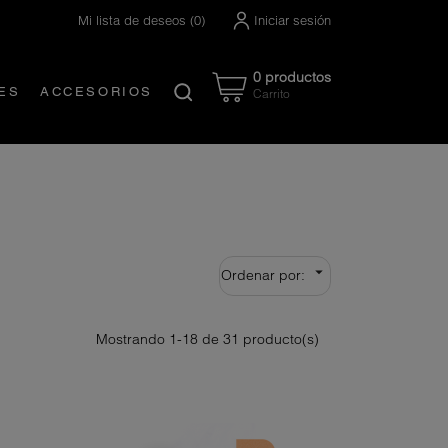
Mi lista de deseos
(
0
)
Iniciar sesión
0 productos
ES
ACCESORIOS
Carrito
Created by Nanda Ririz
from the Noun Project

Ordenar por:
Mostrando 1-18 de 31 producto(s)