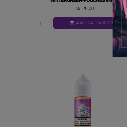
WINTERGREEN-POUCHES 6MG
Precio
S/. 20,00

AÑADIR AL CARRITO