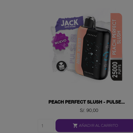
PEACH PERFECT SLUSH - PULSE...
Precio
S/. 90,00

AÑADIR AL CARRITO