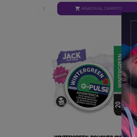

AÑADIR AL CARRITO