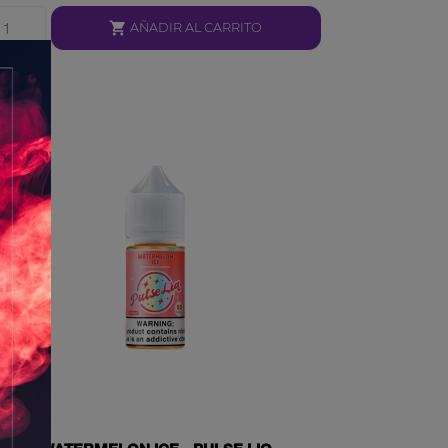

AÑADIR AL CARRITO