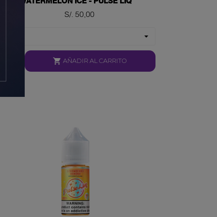
WATERMELON ICE - PULSE LIQ
Precio
S/. 50,00

AÑADIR AL CARRITO