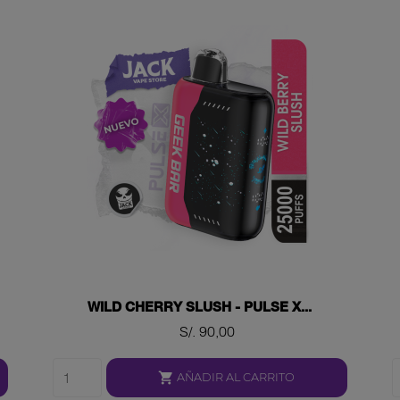
WILD CHERRY SLUSH - PULSE X...
Precio
S/. 90,00

AÑADIR AL CARRITO