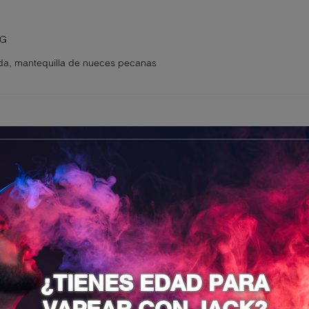
MG
tida, mantequilla de nueces pecanas
ste producto también compraron:
¿TIENES EDAD PARA