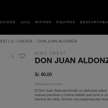
ÍQUIDOS
JUUL
MIPODS
EQUIPOS
DESCARTABL
EST L E - LIQUIDS
DON JUAN ALDONZA
KING CREST
0
DON JUAN ALDON
S/. 80,00
Impuestos incluidos
El Don Juan Aldonza brinda un delicioso sabor 
nueces pecanas y crema batida que junto a una
barrica de roble, forman una espectacular re