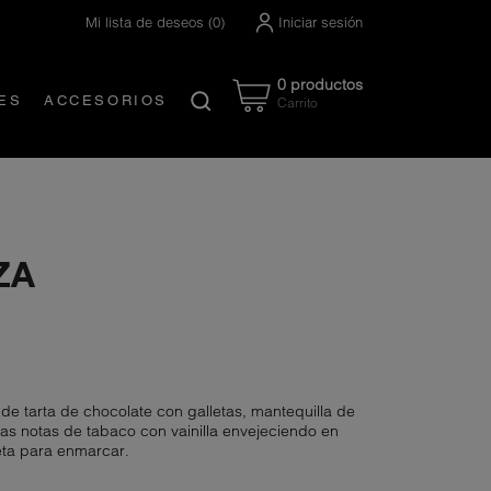
Mi lista de deseos
(
0
)
Iniciar sesión
0 productos
ES
ACCESORIOS
Carrito
Created by Nanda Ririz
from the Noun Project
ZA
de tarta de chocolate con galletas, mantequilla de
s notas de tabaco con vainilla envejeciendo en
ceta para enmarcar.