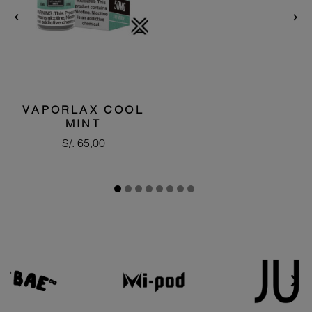


VAPORLAX COOL
MINT
Precio
S/. 65,00

