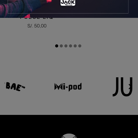
TRIPLE BERRIES -
PULSE LIQ
Precio
S/. 50,00

