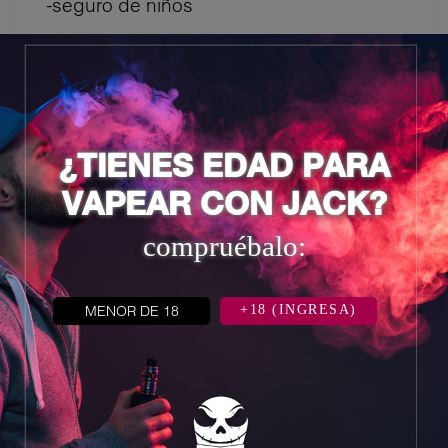
-seguro de niños
6 otros productos en la misma
categoría:
¿TIENES EDAD PARA
VAPEAR CON JACK?
compruébalo:
MENOR DE 18
+18 (INGRESA)

