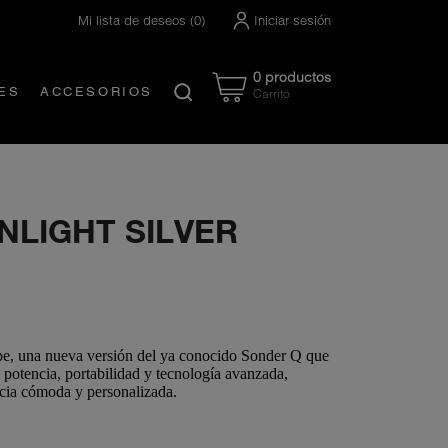
Mi lista de deseos
(
0
)
Iniciar sesión
0 productos
ES
ACCESORIOS
Carrito
Created by Nanda Ririz
from the Noun Project
NLIGHT SILVER
pe
, una nueva versión del ya conocido
Sonder Q
que
e
potencia
,
portabilidad
y
tecnología avanzada
,
cia cómoda y personalizada
.