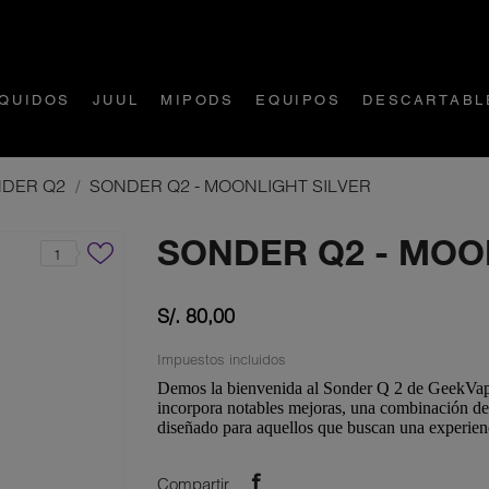
ÍQUIDOS
JUUL
MIPODS
EQUIPOS
DESCARTABL
DER Q2
SONDER Q2 - MOONLIGHT SILVER
SONDER Q2 - MOO
1
S/. 80,00
Impuestos incluidos
Demos la bienvenida al
Sonder Q 2
de
GeekVa
incorpora notables mejoras, una combinación d
diseñado para aquellos que buscan una
experien
Compartir