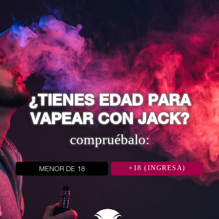
eccionado
¿TIENES EDAD PARA
 0.8 Ω (Preinstalado)
VAPEAR CON JACK?
compruébalo:
categoría:
MENOR DE 18
+18 (INGRESA)