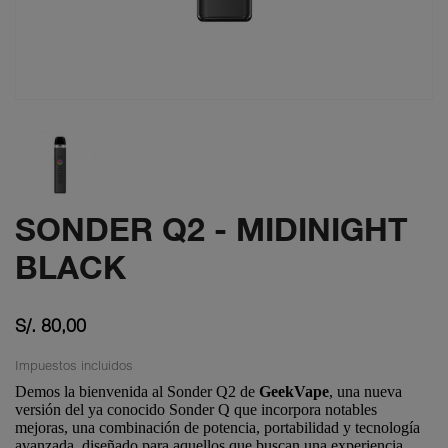
SONDER Q2 - MIDINIGHT
BLACK
S/. 80,00
Impuestos incluidos
Demos la bienvenida al
Sonder Q2
de
GeekVape
, una nueva
versión del ya conocido
Sonder Q
que incorpora notables
mejoras, una combinación de
potencia
,
portabilidad
y
tecnología
avanzada
, diseñado para aquellos que buscan una
experiencia