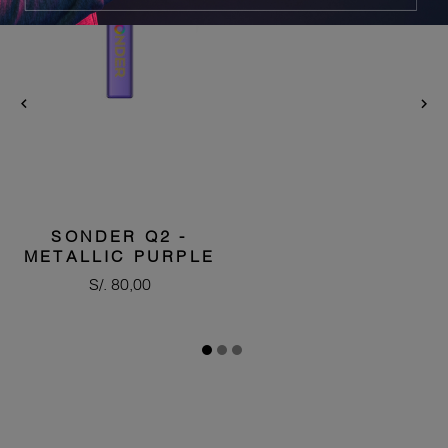


SONDER Q2 -
METALLIC PURPLE
Precio
S/. 80,00