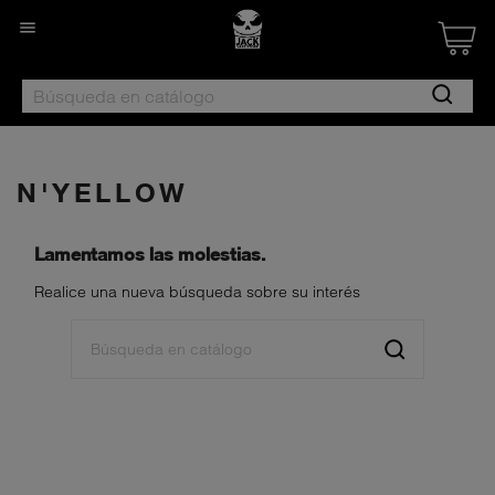

Created by Nan
from the Noun 
N'YELLOW
Lamentamos las molestias.
Realice una nueva búsqueda sobre su interés