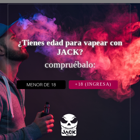


¿Tienes edad para vapear con
JACK?
compruébalo:
MENOR DE 18
+18 (INGRESA)
INFORMACIÓN
