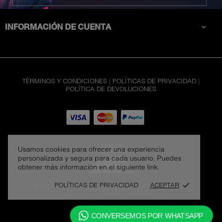
CATEGORÍAS

INFORMACIÓN DE CUENTA

TÉRMINOS Y CONDICIONES
|
POLÍTICAS DE PRIVACIDAD
|
POLÍTICA DE DEVOLUCIONES
Usamos cookies para ofrecer una experiencia
personalizada y segura para cada usuario. Puedes
obtener más información en el siguiente link.
POLÍTICAS DE PRIVACIDAD
ACEPTAR
done
© COPYRIGHT 2026 - JACK VAPE STORE
-
DESARROLLADO POR SPARKLE
CONVERSEMOS POR WHATSAPP