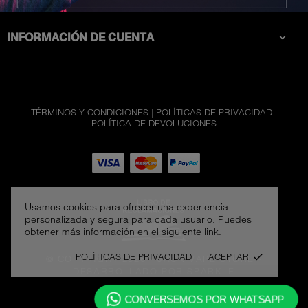
CATEGORÍAS

INFORMACIÓN DE CUENTA

TÉRMINOS Y CONDICIONES
|
POLÍTICAS DE PRIVACIDAD
|
POLÍTICA DE DEVOLUCIONES
Usamos cookies para ofrecer una experiencia
personalizada y segura para cada usuario. Puedes
obtener más información en el siguiente link.
POLÍTICAS DE PRIVACIDAD
ACEPTAR
done
© COPYRIGHT 2026 - JACK VAPE STORE
-
DESARROLLADO POR SPARKLE
CONVERSEMOS POR WHATSAPP