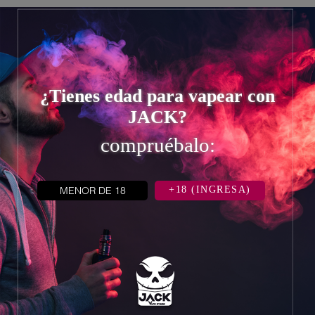


¿Tienes edad para vapear con
JACK?
compruébalo:
MENOR DE 18
+18 (INGRESA)
INFORMACIÓN
