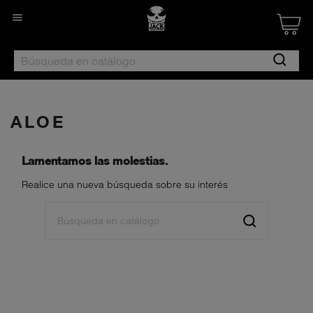

Created by Nan
from the Noun 
ALOE
Lamentamos las molestias.
Realice una nueva búsqueda sobre su interés