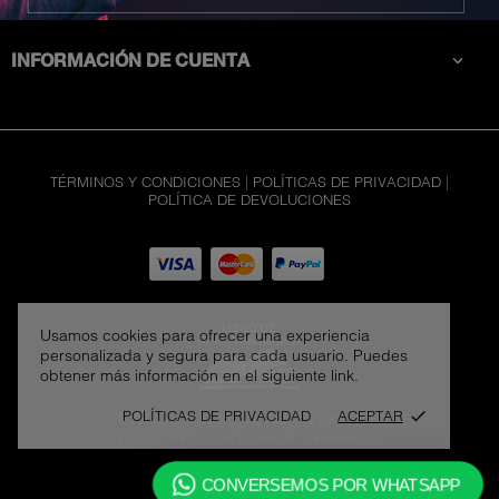
CATEGORÍAS

INFORMACIÓN DE CUENTA

TÉRMINOS Y CONDICIONES
|
POLÍTICAS DE PRIVACIDAD
|
POLÍTICA DE DEVOLUCIONES
Usamos cookies para ofrecer una experiencia
personalizada y segura para cada usuario. Puedes
obtener más información en el siguiente link.
POLÍTICAS DE PRIVACIDAD
ACEPTAR
done
© COPYRIGHT 2026 - JACK VAPE STORE
-
DESARROLLADO POR SPARKLE
CONVERSEMOS POR WHATSAPP