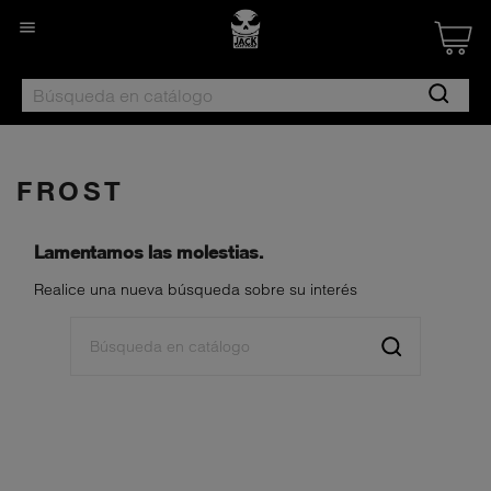

Created by Nan
from the Noun 
FROST
Lamentamos las molestias.
Realice una nueva búsqueda sobre su interés