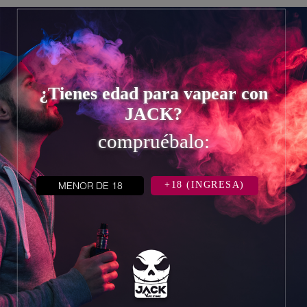


¿Tienes edad para vapear con
JACK?
compruébalo:
MENOR DE 18
+18 (INGRESA)
INFORMACIÓN
