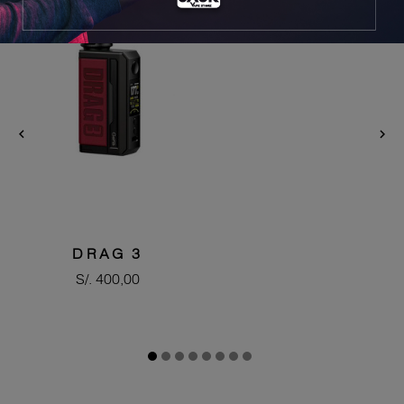


DRAG 3
Precio
S/. 400,00