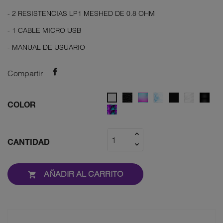
- 2 RESISTENCIAS LP1 MESHED DE 0.8 OHM
- 1 CABLE MICRO USB
- MANUAL DE USUARIO
Compartir
BLACK
CYAN
BLUE
BLACK
WHITE
BLA
SILVER
COLOR
GREY
PINK
GREY
CARBON
ARMOR
AR
7
FIBER
fluid
color
CANTIDAD
AÑADIR AL CARRITO
