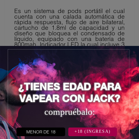
Es un sistema de pods portátil el cual
cuenta con una calada automática de
rápida respuesta, flujo de aire bilateral,
cartucho de 1.8ml de capacidad y un
diseño que bloquea el condensado de
líquido, equipado con una batería de
800mah. Indicador LED la cual incluye 3
colores para recordar el estado de la
batería. Con un diseño elegante e
innovador, decorado con rayas y
patrones unibody característica y muy
cómodo.
- Potencia de salida: 5W - 25W.
¿TIENES EDAD PARA
VAPEAR CON JACK?
compruébalo:
8 otros productos en la misma
categoría:
MENOR DE 18
+18 (INGRESA)