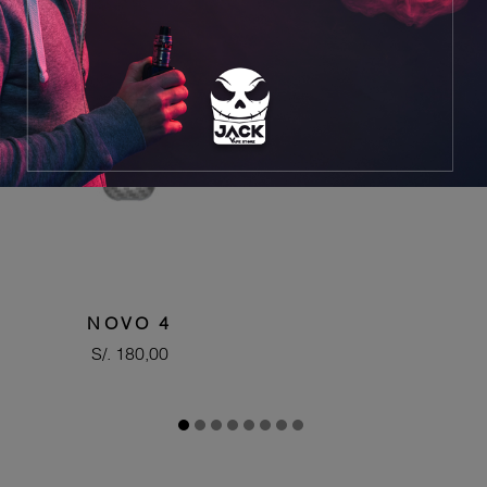


NOVO 4
Precio
S/. 180,00