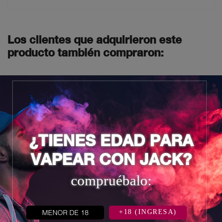
Los clientes que adquirieron este
producto también compraron:
¿TIENES EDAD PARA
VAPEAR CON JACK?


compruébalo:
MENOR DE 18
+18 (INGRESA)