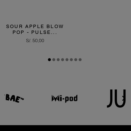
SOUR APPLE BLOW
POP - PULSE...
Precio
S/. 50,00

