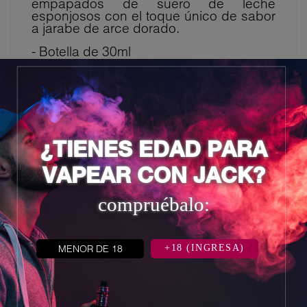
empapados de suero de leche
esponjosos con el toque único de sabor
a jarabe de arce dorado.
- Botella de 30ml
- Niveles de nicotina 25mg y 50mg
¿TIENES EDAD PARA
8 otros productos en la misma
categoría:
VAPEAR CON JACK?
compruébalo:
MENOR DE 18
+18 (INGRESA)