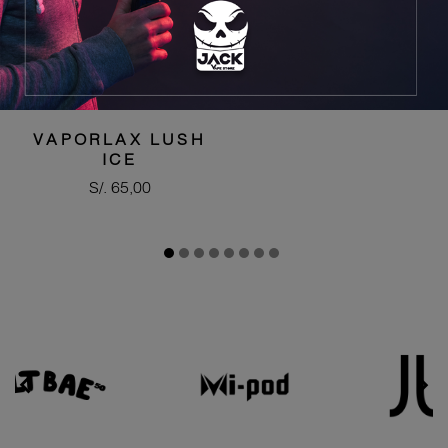


VAPORLAX LUSH
ICE
Precio
S/. 65,00

