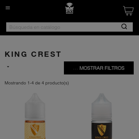

Created by Nan
from the Noun 
KING CREST

MOSTRAR FILTROS
Mostrando 1-4 de 4 producto(s)