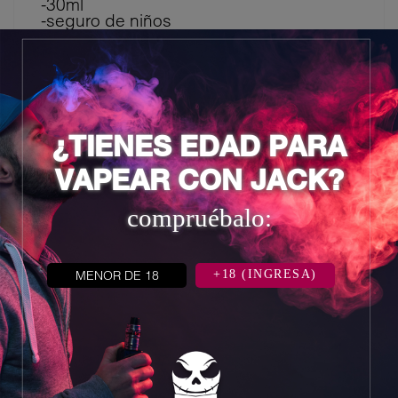
-30ml
-seguro de niños
8 otros productos en la misma
categoría:
¿TIENES EDAD PARA
VAPEAR CON JACK?
compruébalo:
MENOR DE 18
+18 (INGRESA)

