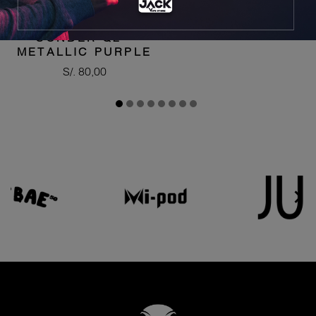
SONDER Q2 -
METALLIC PURPLE
Precio
S/. 80,00

