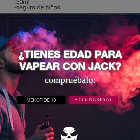
-30ml
-seguro de niños
6 otros productos en la misma
categoría:
¿TIENES EDAD PARA
VAPEAR CON JACK?
compruébalo:
MENOR DE 18
+18 (INGRESA)

