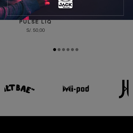
MIAMI MINT -
PULSE LIQ
Precio
S/. 50,00

