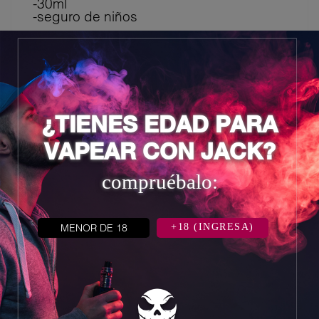
-30ml
-seguro de niños
6 otros productos en la misma
categoría:
¿TIENES EDAD PARA
VAPEAR CON JACK?
compruébalo:
MENOR DE 18
+18 (INGRESA)

