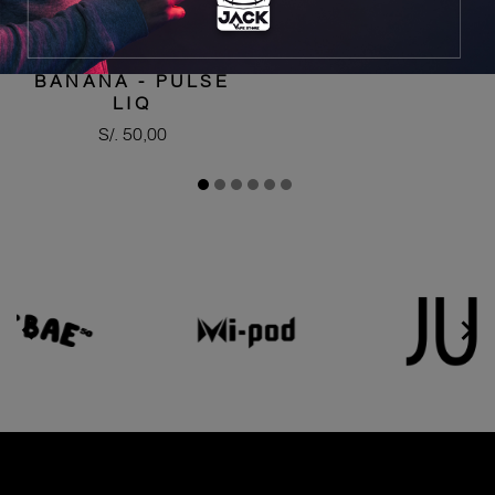
STRAWBERRY
BANANA - PULSE
LIQ
Precio
S/. 50,00

