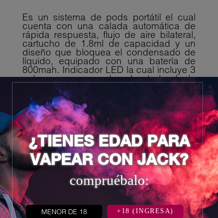
Es un sistema de pods portátil el cual
cuenta con una calada automática de
rápida respuesta, flujo de aire bilateral,
cartucho de 1.8ml de capacidad y un
diseño que bloquea el condensado de
líquido, equipado con una batería de
800mah. Indicador LED la cual incluye 3
colores para recordar el estado de la
batería. Con un diseño elegante e
innovador, decorado con rayas y
patrones unibody característica y muy
cómodo.
- Potencia de salida: 5W - 25W.
¿TIENES EDAD PARA
VAPEAR CON JACK?
compruébalo:
8 otros productos en la misma
categoría:
MENOR DE 18
+18 (INGRESA)