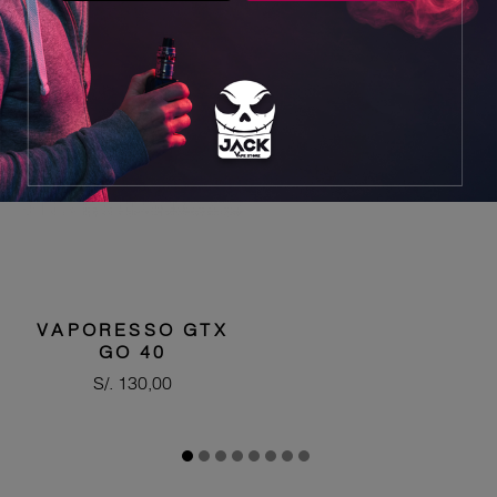


VAPORESSO GTX
GO 40
Precio
S/. 130,00